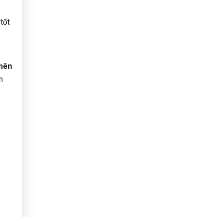
tốt
 nên
n