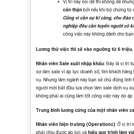
Vị trí này nói dễ thì không dễ nhưn
cẩn thận
bởi nếu khi bộ chứng từ c
Cũng vì cần sự kĩ càng, chu đáo n
nghiệp đều cần tuyển người có k
công việc này không dành cho bạn
Lương thử việc thì sẽ vào ngưỡng từ 6 triệu
Nhân viên Sale xuất nhập khẩu:
Đây là vị trí t
sợ làm sale vì áp lực doanh số, tìm khách hàng
vụ. Nhưng làm ngành này bạn sẽ chủ động linh h
người mới bắt đầu lựa chọn làm sale dịch vụ xu
không phải ai cũng làm tốt công việc này do áp l
Trung bình lương cứng của một nhân viên sa
Nhân viên hiện trường (Operations)
: Ở vị trí
phải chịu được áp lực và
hiểu quy trình làm vi