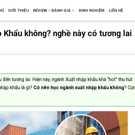
HỦ
GIỚI THIỆU
REVIEW – ĐÁNH GIÁ
KINH NGHIỆM
LIÊN HỆ
 Khẩu không? nghề này có tương lai
u đến tương lai. Hiện nay, ngành Xuất nhập khẩu khá “hot” thu hút
nhập khẩu là gì?
Có nên học ngành xuất nhập khẩu không
? Cù