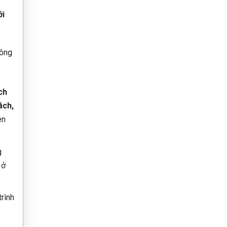
ới
hông
ch
ách,
ên
g
 ở
rình