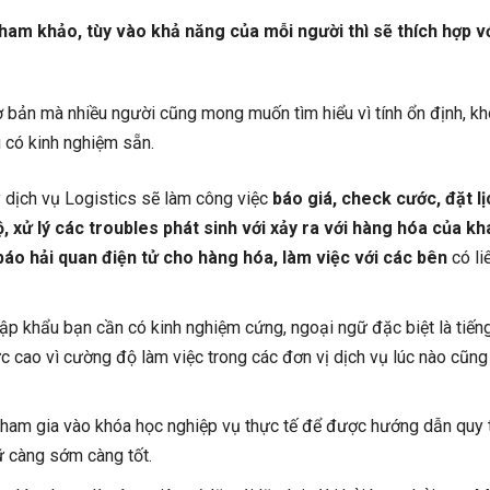
à tham khảo, tùy vào khả năng của mỗi người thì sẽ thích hợp v
à cơ bản mà nhiều người cũng mong muốn tìm hiểu vì tính ổn định, k
u có kinh nghiệm sẵn.
y dịch vụ Logistics sẽ làm công việc
báo giá, check cước, đặt lị
ộ, xử lý các troubles phát sinh với xảy ra với hàng hóa của kh
báo hải quan điện tử cho hàng hóa, làm việc với các bên
có li
ập khẩu bạn cần có kinh nghiệm cứng, ngoại ngữ đặc biệt là tiến
c cao vì cường độ làm việc trong các đơn vị dịch vụ lúc nào cũng
tham gia vào khóa học nghiệp vụ thực tế để được hướng dẫn quy t
ữ càng sớm càng tốt.