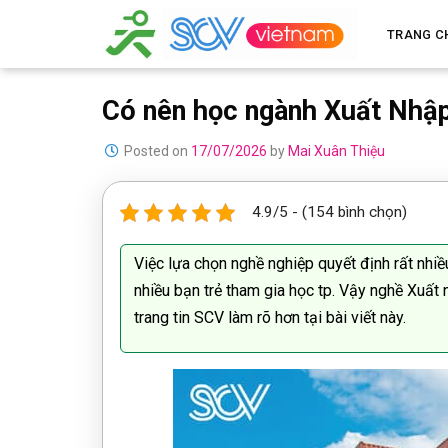
Skip
TRANG C
to
content
Có nên học ngành Xuất Nhập
Posted on
17/07/2026
by
Mai Xuân Thiệu
4.9/5 - (154 bình chọn)
Việc lựa chọn nghề nghiệp quyết định rất nhiề
nhiều bạn trẻ tham gia học tp. Vậy nghề Xuất 
trang tin SCV làm rõ hơn tại bài viết này.