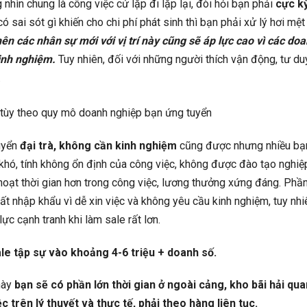
g nhìn chung là công việc cứ lặp đi lặp lại, đòi hỏi bạn phải
cực k
ó sai sót gì khiến cho chi phí phát sinh thì bạn phải xử lý hơi mệt
ên các nhân sự mới với vị trí này cũng sẽ áp lực cao vì các do
inh nghiệm.
Tuy nhiên, đối với những người thích vận động, tư duy
.
, tùy theo quy mô doanh nghiệp bạn ứng tuyển
uyển
đại trà, không cần kinh nghiệm
cũng được nhưng nhiều bạn
 khó, tính không ổn định của công việc, không được đào tạo nghiệ
oạt thời gian hơn trong công việc, lương thưởng xứng đáng. Phần
ất nhập khẩu vì dễ xin việc và không yêu cầu kinh nghiệm, tuy nhi
ực cạnh tranh khi làm sale rất lơn.
le tập sự vào khoảng 4-6 triệu + doanh số.
 này
bạn sẽ có phần lớn thời gian ở ngoài cảng, kho bãi hải qua
ệc trên lý thuyết và thực tế, phải theo hàng liên tục.