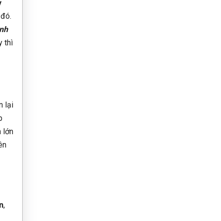
ỳ
 đó.
anh
 thì
 lại
p
 lớn
ên
n
,