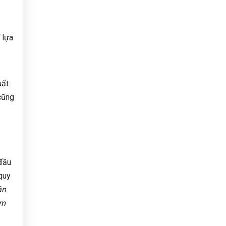
 lựa
uất
cũng
u
 đầu
 quy
ận
ảm