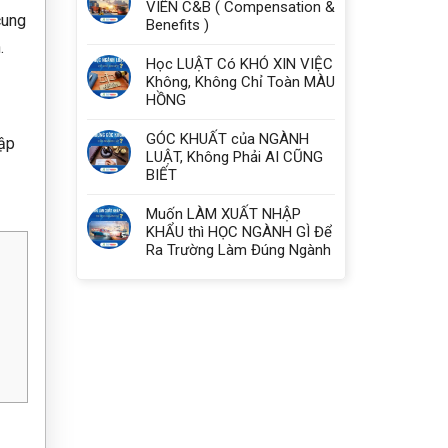
VIÊN C&B ( Compensation &
cung
Benefits )
.
Học LUẬT Có KHÓ XIN VIỆC
Không, Không Chỉ Toàn MÀU
HỒNG
GÓC KHUẤT của NGÀNH
hập
LUẬT, Không Phải AI CŨNG
BIẾT
Muốn LÀM XUẤT NHẬP
KHẨU thì HỌC NGÀNH GÌ Để
Ra Trường Làm Đúng Ngành