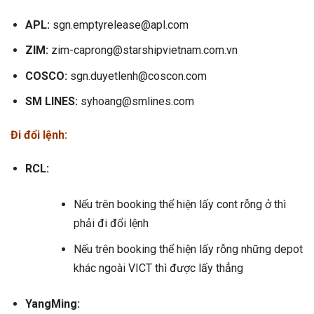
APL:
sgn.emptyrelease@apl.com
ZIM:
zim-caprong@starshipvietnam.com.vn
COSCO:
sgn.duyetlenh@coscon.com
SM LINES:
syhoang@smlines.com
Đi đổi lệnh:
RCL:
Nếu trên booking thể hiện lấy cont rỗng ở thì
phải đi đổi lệnh
Nếu trên booking thể hiện lấy rỗng những depot
khác ngoài VICT thì được lấy thẳng
YangMing: