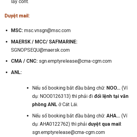
lấy cont.
Duyệt mail:
MSC:
msc.vnsgn@msc.com
MAERSK / MCC/ SAFMARINE:
SGNOPSEQU@maersk.com
CMA / CNC:
sgn.emptyrelease@cma-cgm.com
ANL:
Nếu số booking bắt đầu bằng chữ:
NOO…
(Ví
dụ: NOO0126313) thì phải đi
đổi lệnh tại văn
phòng ANL
ở Cát Lái.
Nếu số booking bắt đầu bằng chữ:
AHA…
(Ví
dụ: AHA0122762) thì phải
duyệt qua mail
:
sgn.emptyrelease@cma-cgm.com