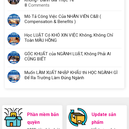
8
Comments
Mô Tả Công Việc Của NHÂN VIÊN C&B (
Compensation & Benefits )
Học LUẬT Có KHÓ XIN VIỆC Không, Không Chỉ
Toàn MÀU HỒNG
GÓC KHUẤT của NGÀNH LUẬT, Không Phải AI
CŨNG BIẾT
Muốn LÀM XUẤT NHẬP KHẨU thì HỌC NGÀNH GÌ
Để Ra Trường Làm Đúng Ngành
Phần mềm bản
Update sản
quyền
phẩm