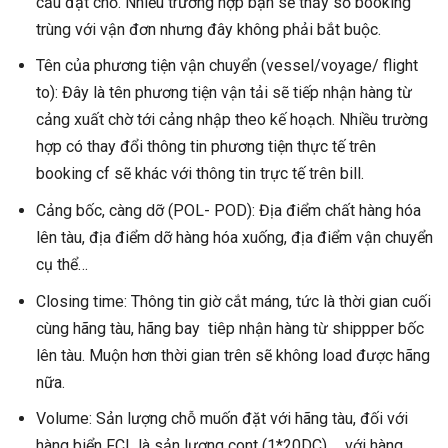
cầu đặt chỗ. Nhiều trường hợp bạn sẽ thấy số booking
trùng với vận đơn nhưng đây không phải bắt buộc.
Tên của phương tiện vận chuyển (vessel/voyage/ flight
to): Đây là tên phương tiện vận tải sẽ tiếp nhận hàng từ
cảng xuất chờ tới cảng nhập theo kế hoạch. Nhiều trường
hợp có thay đổi thông tin phương tiện thực tế trên
booking cf sẽ khác với thông tin trực tế trên bill.
Cảng bốc, càng dỡ (POL- POD): Địa điểm chất hàng hóa
lên tàu, địa điểm dỡ hàng hóa xuống, địa điểm vận chuyển
cụ thể…
Closing time: Thông tin giờ cắt máng, tức là thời gian cuối
cùng hãng tàu, hãng bay tiêp nhận hàng từ shippper bốc
lên tàu. Muộn hơn thời gian trên sẽ không load được hãng
nữa.
Volume: Sản lượng chỗ muốn đặt với hãng tàu, đối với
hàng biển FCL là sản lượng cont (1*20DC) … với hàng