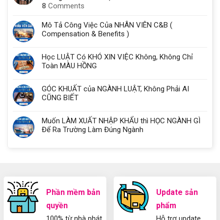
8
Comments
Mô Tả Công Việc Của NHÂN VIÊN C&B (
Compensation & Benefits )
Học LUẬT Có KHÓ XIN VIỆC Không, Không Chỉ
Toàn MÀU HỒNG
GÓC KHUẤT của NGÀNH LUẬT, Không Phải AI
CŨNG BIẾT
Muốn LÀM XUẤT NHẬP KHẨU thì HỌC NGÀNH GÌ
Để Ra Trường Làm Đúng Ngành
Phần mềm bản
Update sản
quyền
phẩm
100% từ nhà phát
Hỗ trợ update